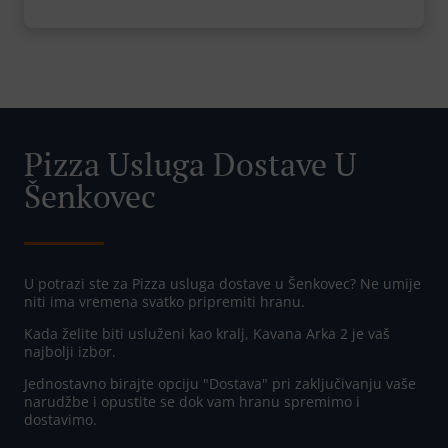
Pizza Usluga Dostave U
Šenkovec
U potrazi ste za Pizza usluga dostave u Šenkovec? Ne umije
niti ima vremena svatko pripremiti hranu.
Kada želite biti usluženi kao kralj, Kavana Arka 2 je vaš
najbolji izbor.
Jednostavno birajte opciju "Dostava" pri zaključivanju vaše
narudžbe i opustite se dok vam hranu spremimo i
dostavimo.