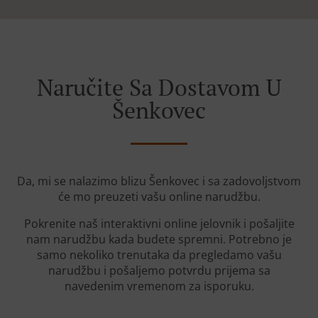
Naručite Sa Dostavom U
Šenkovec
Da, mi se nalazimo blizu Šenkovec i sa zadovoljstvom
će mo preuzeti vašu online narudžbu.
Pokrenite naš interaktivni online jelovnik i pošaljite
nam narudžbu kada budete spremni. Potrebno je
samo nekoliko trenutaka da pregledamo vašu
narudžbu i pošaljemo potvrdu prijema sa
navedenim vremenom za isporuku.