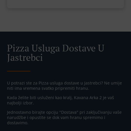
Pizza Usluga Dostave U
Jastrebci
U potrazi ste za Pizza usluga dostave u Jastrebci? Ne umije
niti ima vremena svatko pripremiti hranu.
Kada želite biti usluženi kao kralj, Kavana Arka 2 je vaš
najbolji izbor.
Jednostavno birajte opciju "Dostava" pri zaključivanju vaše
narudžbe i opustite se dok vam hranu spremimo i
dostavimo.