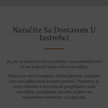
Naručite Sa Dostavom U
Jastrebci
Da, mi se nalazimo blizu Jastrebci i sa zadovoljstvom
će mo preuzeti vašu online narudžbu.
Pokrenite naš interaktivni online jelovnik i pošaljite
nam narudžbu kada budete spremni. Potrebno je
samo nekoliko trenutaka da pregledamo vašu
narudžbu i pošaljemo potvrdu prijema sa
navedenim vremenom za isporuku.