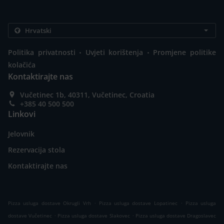
.
.
Politika privatnosti
Uvjeti korištenja
Promjene politike
kolačića
Kontaktirajte nas
Vučetinec 1b, 40311, Vučetinec, Croatia
+385 40 500 500
Linkovi
Jelovnik
Rezervacija stola
Kontaktirajte nas
.
.
Pizza usluga dostave Okrugli Vrh
Pizza usluga dostave Lopatinec
Pizza usluga
.
.
dostave Vučetinec
Pizza usluga dostave Slakovec
Pizza usluga dostave Dragoslavec