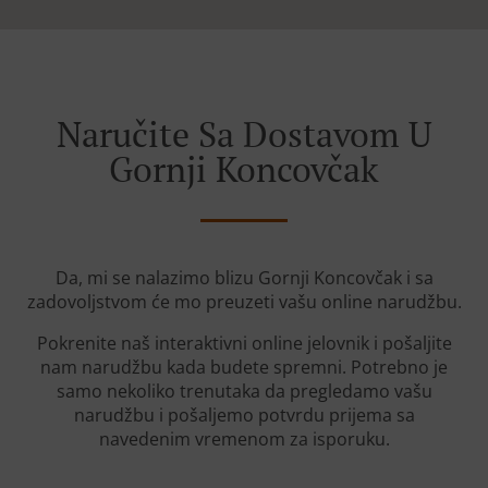
Naručite Sa Dostavom U
Gornji Koncovčak
Da, mi se nalazimo blizu Gornji Koncovčak i sa
zadovoljstvom će mo preuzeti vašu online narudžbu.
Pokrenite naš interaktivni online jelovnik i pošaljite
nam narudžbu kada budete spremni. Potrebno je
samo nekoliko trenutaka da pregledamo vašu
narudžbu i pošaljemo potvrdu prijema sa
navedenim vremenom za isporuku.