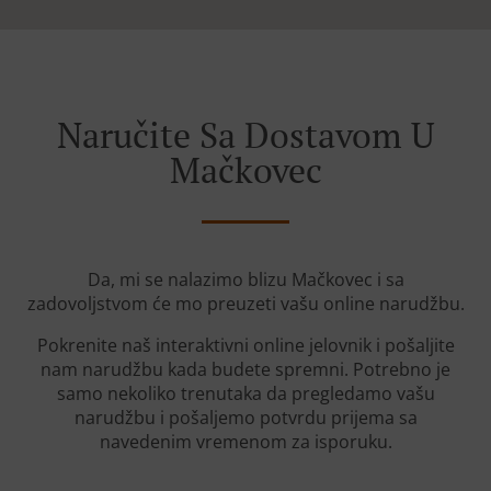
Naručite Sa Dostavom U
Mačkovec
Da, mi se nalazimo blizu Mačkovec i sa
zadovoljstvom će mo preuzeti vašu online narudžbu.
Pokrenite naš interaktivni online jelovnik i pošaljite
nam narudžbu kada budete spremni. Potrebno je
samo nekoliko trenutaka da pregledamo vašu
narudžbu i pošaljemo potvrdu prijema sa
navedenim vremenom za isporuku.