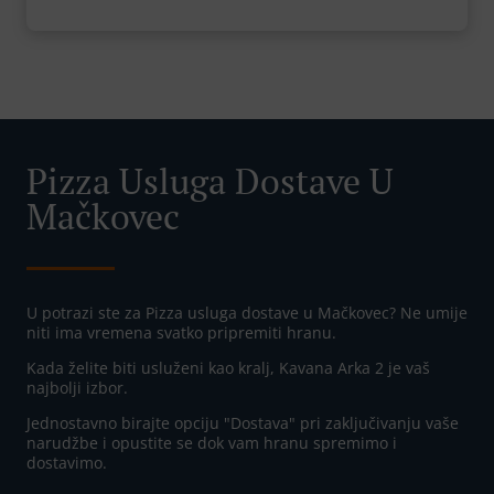
Pizza Usluga Dostave U
Mačkovec
U potrazi ste za Pizza usluga dostave u Mačkovec? Ne umije
niti ima vremena svatko pripremiti hranu.
Kada želite biti usluženi kao kralj, Kavana Arka 2 je vaš
najbolji izbor.
Jednostavno birajte opciju "Dostava" pri zaključivanju vaše
narudžbe i opustite se dok vam hranu spremimo i
dostavimo.