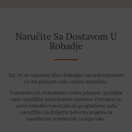
Naručite Sa Dostavom U
Robadje
Da, mi se nalazimo blizu Robadje i sa zadovoljstvom
će mo preuzeti vašu online narudžbu.
Pokrenite naš interaktivni online jelovnik i pošaljite
nam narudžbu kada budete spremni. Potrebno je
samo nekoliko trenutaka da pregledamo vašu
narudžbu i pošaljemo potvrdu prijema sa
navedenim vremenom za isporuku.