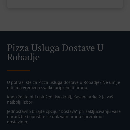
Pizza Usluga Dostave U
Robadje
U potrazi ste za Pizza usluga dostave u Robadje? Ne umije
niti ima vremena svatko pripremiti hranu.
Kada želite biti usluženi kao kralj, Kavana Arka 2 je vaš
najbolji izbor.
Jednostavno birajte opciju "Dostava" pri zaključivanju vaše
narudžbe i opustite se dok vam hranu spremimo i
dostavimo.