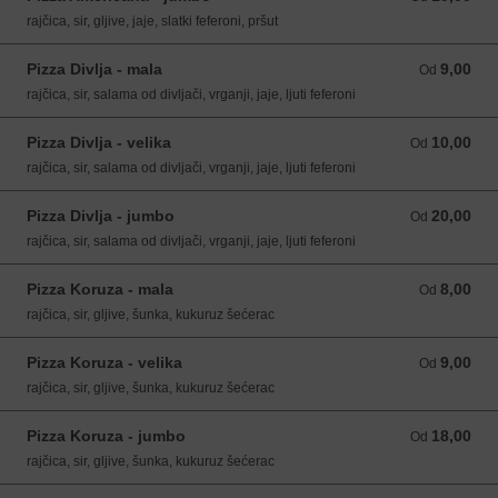
rajčica, sir, gljive, jaje, slatki feferoni, pršut
Pizza Divlja - mala
9,00
Od 9,00 EUR
Od
rajčica, sir, salama od divljači, vrganji, jaje, ljuti feferoni
Pizza Divlja - velika
10,00
Od 10,00 EUR
Od
rajčica, sir, salama od divljači, vrganji, jaje, ljuti feferoni
Pizza Divlja - jumbo
20,00
Od 20,00 EUR
Od
rajčica, sir, salama od divljači, vrganji, jaje, ljuti feferoni
Pizza Koruza - mala
8,00
Od 8,00 EUR
Od
rajčica, sir, gljive, šunka, kukuruz šećerac
Pizza Koruza - velika
9,00
Od 9,00 EUR
Od
rajčica, sir, gljive, šunka, kukuruz šećerac
Pizza Koruza - jumbo
18,00
Od 18,00 EUR
Od
rajčica, sir, gljive, šunka, kukuruz šećerac