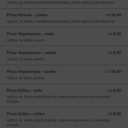
rajčica, sir, rukola, komadići pilećeg filea, cherry rajčica, tvrdi ribani sir
Pizza Rukola - jumbo
19,00
Od 19,00 EUR
Od
rajčica, sir, rukola, komadići pilećeg filea, cherry rajčica, tvrdi ribani sir
Pizza Vegetariana - mala
8,00
Od 8,00 EUR
Od
rajčica, sir, gljive, povrće
Pizza Vegetariana - velika
9,00
Od 9,00 EUR
Od
rajčica, sir, gljive, povrće
Pizza Vegetariana - jumbo
18,00
Od 18,00 EUR
Od
rajčica, sir, gljive, povrće
Pizza Grčka - mala
8,50
Od 8,50 EUR
Od
rajčica, sir, šunka, svježa rajčica, zelena salata, meki sir u salamuri,
bosiljak
Pizza Grčka - velika
9,50
Od 9,50 EUR
Od
rajčica, sir, šunka, svježa rajčica, zelena salata, meki sir u salamuri,
bosiljak