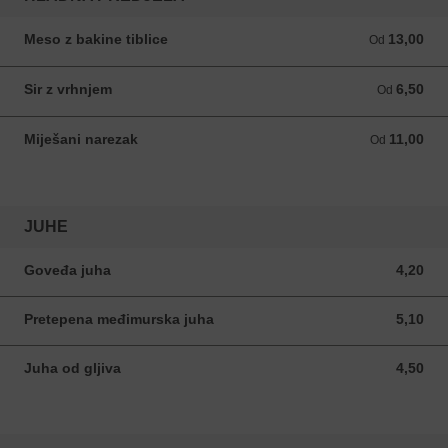
Meso z bakine tiblice
13,00
Od 13,00 EUR
Od
Sir z vrhnjem
6,50
Od 6,50 EUR
Od
Miješani narezak
11,00
Od 11,00 EUR
Od
JUHE
Goveđa juha
4,20
4,20 EUR
Pretepena međimurska juha
5,10
5,10 EUR
Juha od gljiva
4,50
4,50 EUR