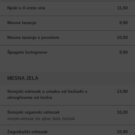
Njoki s 4 vrste sira
11,50
11,50 EUR
Mesne lazanje
9,90
9,90 EUR
Mesne lazanje s povrćem
10,50
10,50 EUR
Špagete bolognese
9,90
9,90 EUR
MESNA JELA
Svinjski odrezak u umaku od lisičarki s
13,90
13,90 EUR
okruglicama od kruha
Svinjski ciganski odrezak
10,20
10,20 EUR
svinjski odrezak, luk, gljive, špek, češnjak
Zagrebački odrezak
10,90
10,90 EUR