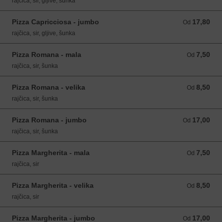
rajčica, sir, gljive, šunka
Pizza Capricciosa - jumbo
17,80
Od 17,80 EUR
Od
rajčica, sir, gljive, šunka
Pizza Romana - mala
7,50
Od 7,50 EUR
Od
rajčica, sir, šunka
Pizza Romana - velika
8,50
Od 8,50 EUR
Od
rajčica, sir, šunka
Pizza Romana - jumbo
17,00
Od 17,00 EUR
Od
rajčica, sir, šunka
Pizza Margherita - mala
7,50
Od 7,50 EUR
Od
rajčica, sir
Pizza Margherita - velika
8,50
Od 8,50 EUR
Od
rajčica, sir
Pizza Margherita - jumbo
17,00
Od 17,00 EUR
Od