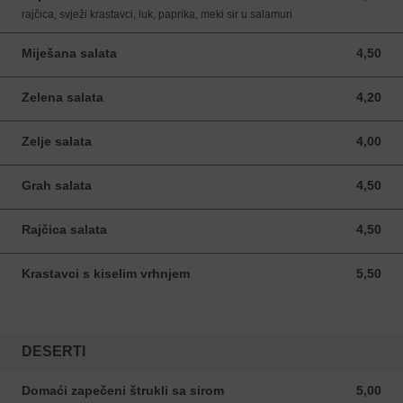
rajčica, svježi krastavci, luk, paprika, meki sir u salamuri
Miješana salata
4,50
4,50 EUR
Zelena salata
4,20
4,20 EUR
Zelje salata
4,00
4,00 EUR
Grah salata
4,50
4,50 EUR
Rajčica salata
4,50
4,50 EUR
Krastavci s kiselim vrhnjem
5,50
5,50 EUR
DESERTI
Domaći zapečeni štrukli sa sirom
5,00
5,00 EUR