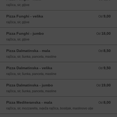
rajčica, sir, gljive
Pizza Funghi - velika
9,00
Od 9,00 EUR
Od
rajčica, sir, gljive
Pizza Funghi - jumbo
18,00
Od 18,00 EUR
Od
rajčica, sir, gljive
Pizza Dalmatinska - mala
8,50
Od 8,50 EUR
Od
rajčica, sir, šunka, panceta, masline
Pizza Dalmatinska - velika
9,50
Od 9,50 EUR
Od
rajčica, sir, šunka, panceta, masline
Pizza Dalmatinska - jumbo
19,00
Od 19,00 EUR
Od
rajčica, sir, šunka, panceta, masline
Pizza Mediteranska - mala
8,00
Od 8,00 EUR
Od
rajčica, sir, mozzarella, svježa rajčica, bosiljak, maslinovo ulje