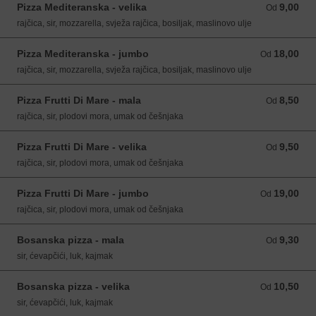
Pizza Mediteranska - velika
9,00
Od 9,00 EUR
Od
rajčica, sir, mozzarella, svježa rajčica, bosiljak, maslinovo ulje
Pizza Mediteranska - jumbo
18,00
Od 18,00 EUR
Od
rajčica, sir, mozzarella, svježa rajčica, bosiljak, maslinovo ulje
Pizza Frutti Di Mare - mala
8,50
Od 8,50 EUR
Od
rajčica, sir, plodovi mora, umak od češnjaka
Pizza Frutti Di Mare - velika
9,50
Od 9,50 EUR
Od
rajčica, sir, plodovi mora, umak od češnjaka
Pizza Frutti Di Mare - jumbo
19,00
Od 19,00 EUR
Od
rajčica, sir, plodovi mora, umak od češnjaka
Bosanska pizza - mala
9,30
Od 9,30 EUR
Od
sir, ćevapčići, luk, kajmak
Bosanska pizza - velika
10,50
Od 10,50 EUR
Od
sir, ćevapčići, luk, kajmak