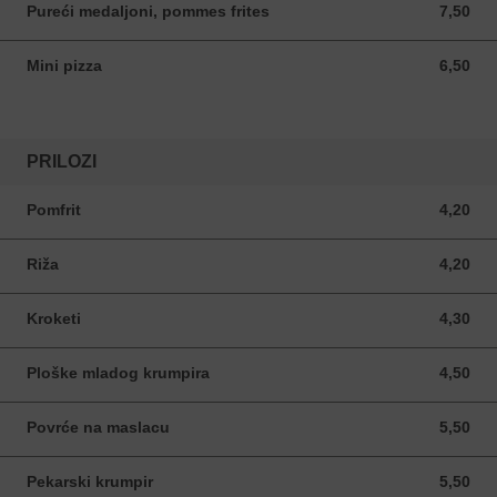
Pureći medaljoni, pommes frites
7,50
7,50 EUR
Mini pizza
6,50
6,50 EUR
PRILOZI
Pomfrit
4,20
4,20 EUR
Riža
4,20
4,20 EUR
Kroketi
4,30
4,30 EUR
Ploške mladog krumpira
4,50
4,50 EUR
Povrće na maslacu
5,50
5,50 EUR
Pekarski krumpir
5,50
5,50 EUR