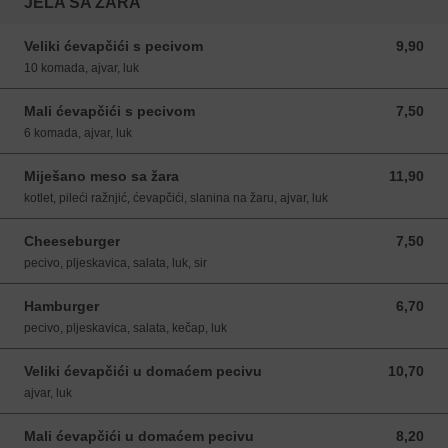
JELA SA ŽARA
Veliki ćevapčići s pecivom
9,90
9,90 EUR
10 komada, ajvar, luk
Mali ćevapčići s pecivom
7,50
7,50 EUR
6 komada, ajvar, luk
Miješano meso sa žara
11,90
11,90 EUR
kotlet, pileći ražnjić, ćevapčići, slanina na žaru, ajvar, luk
Cheeseburger
7,50
7,50 EUR
pecivo, pljeskavica, salata, luk, sir
Hamburger
6,70
6,70 EUR
pecivo, pljeskavica, salata, kečap, luk
Veliki ćevapčići u domaćem pecivu
10,70
10,70 EUR
ajvar, luk
Mali ćevapčići u domaćem pecivu
8,20
8,20 EUR