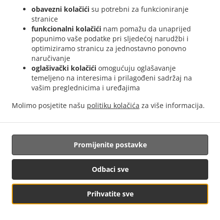
dodatak gljive
2,00
2,00 EUR
obavezni kolačići
su potrebni za funkcioniranje
stranice
dodatak kobasice
2,00
2,00 EUR
funkcionalni kolačići
nam pomažu da unaprijed
popunimo vaše podatke pri sljedećoj narudžbi i
optimiziramo stranicu za jednostavno ponovno
dodatak mozarella
2,50
2,50 EUR
naručivanje
oglašivački kolačići
omogućuju oglašavanje
dodatak gorgonzola
2,00
2,00 EUR
temeljeno na interesima i prilagođeni sadržaj na
vašim preglednicima i uređajima
dodatak tartar
2,00
2,00 EUR
Molimo posjetite našu
politiku kolačića
za više informacija.
dodatak masline
2,50
2,50 EUR
Promijenite postavke
dodatak majoneza
2,00
2,00 EUR
Odbaci sve
dodatak suha salama
2,50
2,50 EUR
Prihvatite sve
dodatak vratina
2,50
2,50 EUR
dodatak hamburger
2,00
2,00 EUR