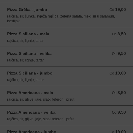
Pizza Grčka - jumbo
19,00
Od 19,00 EUR
Od
rajčica, sir, šunka, svježa rajčica, zelena salata, meki sir u salamuri,
bosiljak
Pizza Siciliana - mala
8,50
Od 8,50 EUR
Od
rajčica, sir, lignje, tartar
Pizza Siciliana - velika
9,50
Od 9,50 EUR
Od
rajčica, sir, lignje, tartar
Pizza Siciliana - jumbo
19,00
Od 19,00 EUR
Od
rajčica, sir, lignje, tartar
Pizza Americana - mala
8,50
Od 8,50 EUR
Od
rajčica, sir, gljive, jaje, slatki feferoni, pršut
Pizza Americana - velika
9,50
Od 9,50 EUR
Od
rajčica, sir, gljive, jaje, slatki feferoni, pršut
Pizza Americana - jumbo
19,00
Od 19,00 EUR
Od