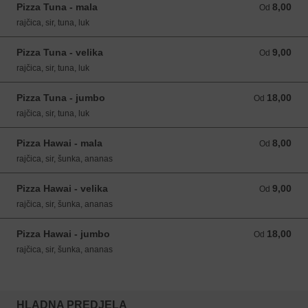
Pizza Tuna - mala
8,00
Od 8,00 EUR
Od
rajčica, sir, tuna, luk
Pizza Tuna - velika
9,00
Od 9,00 EUR
Od
rajčica, sir, tuna, luk
Pizza Tuna - jumbo
18,00
Od 18,00 EUR
Od
rajčica, sir, tuna, luk
Pizza Hawai - mala
8,00
Od 8,00 EUR
Od
rajčica, sir, šunka, ananas
Pizza Hawai - velika
9,00
Od 9,00 EUR
Od
rajčica, sir, šunka, ananas
Pizza Hawai - jumbo
18,00
Od 18,00 EUR
Od
rajčica, sir, šunka, ananas
HLADNA PREDJELA