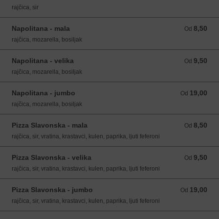
rajčica, sir
Napolitana - mala
8,50
Od 8,50 EUR
Od
rajčica, mozarella, bosiljak
Napolitana - velika
9,50
Od 9,50 EUR
Od
rajčica, mozarella, bosiljak
Napolitana - jumbo
19,00
Od 19,00 EUR
Od
rajčica, mozarella, bosiljak
Pizza Slavonska - mala
8,50
Od 8,50 EUR
Od
rajčica, sir, vratina, krastavci, kulen, paprika, ljuti feferoni
Pizza Slavonska - velika
9,50
Od 9,50 EUR
Od
rajčica, sir, vratina, krastavci, kulen, paprika, ljuti feferoni
Pizza Slavonska - jumbo
19,00
Od 19,00 EUR
Od
rajčica, sir, vratina, krastavci, kulen, paprika, ljuti feferoni