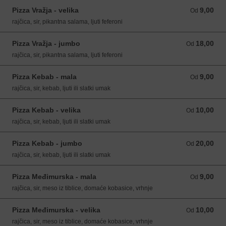
Pizza Vražja - velika
9,00
Od 9,00 EUR
Od
rajčica, sir, pikantna salama, ljuti feferoni
Pizza Vražja - jumbo
18,00
Od 18,00 EUR
Od
rajčica, sir, pikantna salama, ljuti feferoni
Pizza Kebab - mala
9,00
Od 9,00 EUR
Od
rajčica, sir, kebab, ljuti ili slatki umak
Pizza Kebab - velika
10,00
Od 10,00 EUR
Od
rajčica, sir, kebab, ljuti ili slatki umak
Pizza Kebab - jumbo
20,00
Od 20,00 EUR
Od
rajčica, sir, kebab, ljuti ili slatki umak
Pizza Međimurska - mala
9,00
Od 9,00 EUR
Od
rajčica, sir, meso iz tiblice, domaće kobasice, vrhnje
Pizza Međimurska - velika
10,00
Od 10,00 EUR
Od
rajčica, sir, meso iz tiblice, domaće kobasice, vrhnje