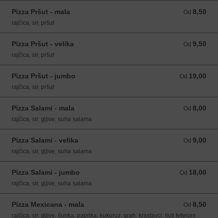
Pizza Pršut - mala
8,50
Od 8,50 EUR
Od
rajčica, sir, pršut
Pizza Pršut - velika
9,50
Od 9,50 EUR
Od
rajčica, sir, pršut
Pizza Pršut - jumbo
19,00
Od 19,00 EUR
Od
rajčica, sir, pršut
Pizza Salami - mala
8,00
Od 8,00 EUR
Od
rajčica, sir, gljive, suha salama
Pizza Salami - velika
9,00
Od 9,00 EUR
Od
rajčica, sir, gljive, suha salama
Pizza Salami - jumbo
18,00
Od 18,00 EUR
Od
rajčica, sir, gljive, suha salama
Pizza Mexicana - mala
8,50
Od 8,50 EUR
Od
rajčica, sir, gljive, šunka, paprika, kukuruz, grah, krastavci, ljuti feferoni