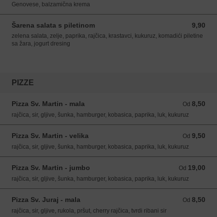
Genovese, balzamična krema
Šarena salata s piletinom
9,90
9,90 EUR
zelena salata, zelje, paprika, rajčica, krastavci, kukuruz, komadići piletine
sa žara, jogurt dresing
PIZZE
Pizza Sv. Martin - mala
8,50
Od 8,50 EUR
Od
rajčica, sir, gljive, šunka, hamburger, kobasica, paprika, luk, kukuruz
Pizza Sv. Martin - velika
9,50
Od 9,50 EUR
Od
rajčica, sir, gljive, šunka, hamburger, kobasica, paprika, luk, kukuruz
Pizza Sv. Martin - jumbo
19,00
Od 19,00 EUR
Od
rajčica, sir, gljive, šunka, hamburger, kobasica, paprika, luk, kukuruz
Pizza Sv. Juraj - mala
8,50
Od 8,50 EUR
Od
rajčica, sir, gljive, rukola, pršut, cherry rajčica, tvrdi ribani sir