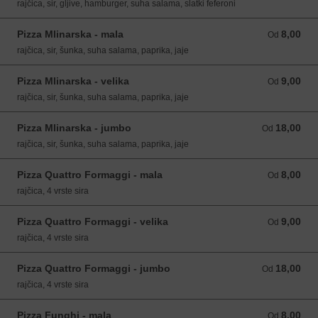
rajčica, sir, gljive, hamburger, suha salama, slatki feferoni
Pizza Mlinarska - mala
8,00
Od 8,00 EUR
Od
rajčica, sir, šunka, suha salama, paprika, jaje
Pizza Mlinarska - velika
9,00
Od 9,00 EUR
Od
rajčica, sir, šunka, suha salama, paprika, jaje
Pizza Mlinarska - jumbo
18,00
Od 18,00 EUR
Od
rajčica, sir, šunka, suha salama, paprika, jaje
Pizza Quattro Formaggi - mala
8,00
Od 8,00 EUR
Od
rajčica, 4 vrste sira
Pizza Quattro Formaggi - velika
9,00
Od 9,00 EUR
Od
rajčica, 4 vrste sira
Pizza Quattro Formaggi - jumbo
18,00
Od 18,00 EUR
Od
rajčica, 4 vrste sira
Pizza Funghi - mala
8,00
Od 8,00 EUR
Od