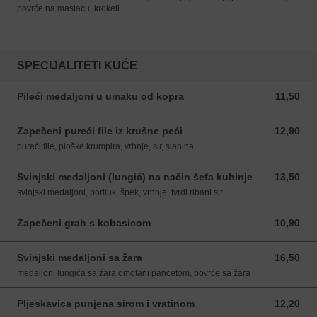
povrće na maslacu, kroketi
SPECIJALITETI KUĆE
Pileći medaljoni u umaku od kopra
11,50
11,50 EUR
Zapečeni pureći file iz krušne peći
12,90
12,90 EUR
pureći file, ploške krumpira, vrhnje, sir, slanina
Svinjski medaljoni (lungić) na način šefa kuhinje
13,50
13,50 EUR
svinjski medaljoni, poriluk, špek, vrhnje, tvrdi ribani sir
Zapečeni grah s kobasicom
10,90
10,90 EUR
Svinjski medaljoni sa žara
16,50
16,50 EUR
medaljoni lungića sa žara omotani pancetom, povrće sa žara
Pljeskavica punjena sirom i vratinom
12,20
12,20 EUR