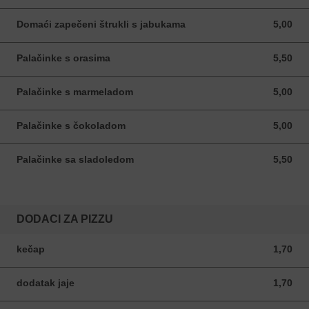
Domaći zapečeni štrukli s jabukama
5,00
5,00 EUR
Palačinke s orasima
5,50
5,50 EUR
Palačinke s marmeladom
5,00
5,00 EUR
Palačinke s čokoladom
5,00
5,00 EUR
Palačinke sa sladoledom
5,50
5,50 EUR
DODACI ZA PIZZU
kečap
1,70
1,70 EUR
dodatak jaje
1,70
1,70 EUR