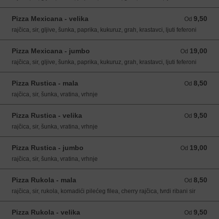
Pizza Mexicana - velika
9,50
Od 9,50 EUR
Od
rajčica, sir, gljive, šunka, paprika, kukuruz, grah, krastavci, ljuti feferoni
Pizza Mexicana - jumbo
19,00
Od 19,00 EUR
Od
rajčica, sir, gljive, šunka, paprika, kukuruz, grah, krastavci, ljuti feferoni
Pizza Rustica - mala
8,50
Od 8,50 EUR
Od
rajčica, sir, šunka, vratina, vrhnje
Pizza Rustica - velika
9,50
Od 9,50 EUR
Od
rajčica, sir, šunka, vratina, vrhnje
Pizza Rustica - jumbo
19,00
Od 19,00 EUR
Od
rajčica, sir, šunka, vratina, vrhnje
Pizza Rukola - mala
8,50
Od 8,50 EUR
Od
rajčica, sir, rukola, komadići pilećeg filea, cherry rajčica, tvrdi ribani sir
Pizza Rukola - velika
9,50
Od 9,50 EUR
Od