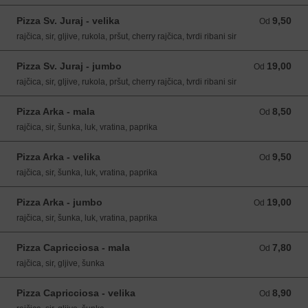
Pizza Sv. Juraj - velika
9,50
Od 9,50 EUR
Od
rajčica, sir, gljive, rukola, pršut, cherry rajčica, tvrdi ribani sir
Pizza Sv. Juraj - jumbo
19,00
Od 19,00 EUR
Od
rajčica, sir, gljive, rukola, pršut, cherry rajčica, tvrdi ribani sir
Pizza Arka - mala
8,50
Od 8,50 EUR
Od
rajčica, sir, šunka, luk, vratina, paprika
Pizza Arka - velika
9,50
Od 9,50 EUR
Od
rajčica, sir, šunka, luk, vratina, paprika
Pizza Arka - jumbo
19,00
Od 19,00 EUR
Od
rajčica, sir, šunka, luk, vratina, paprika
Pizza Capricciosa - mala
7,80
Od 7,80 EUR
Od
rajčica, sir, gljive, šunka
Pizza Capricciosa - velika
8,90
Od 8,90 EUR
Od