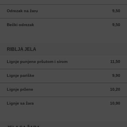
Odrezak na žaru
9,50
9,50 EUR
Bečki odrezak
9,50
9,50 EUR
RIBLJA JELA
Lignje punjene pršutom i sirom
11,50
11,50 EUR
Lignje pariške
9,90
9,90 EUR
Lignje pržene
10,20
10,20 EUR
Lignje sa žara
10,90
10,90 EUR