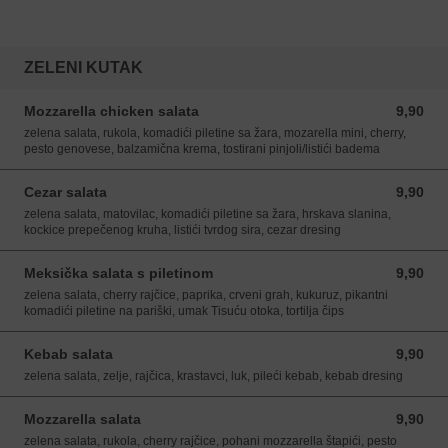
ZELENI KUTAK
Mozzarella chicken salata
9,90
9,90 EUR
zelena salata, rukola, komadići piletine sa žara, mozarella mini, cherry,
pesto genovese, balzamična krema, tostirani pinjoli/listići badema
Cezar salata
9,90
9,90 EUR
zelena salata, matovilac, komadići piletine sa žara, hrskava slanina,
kockice prepečenog kruha, listići tvrdog sira, cezar dresing
Meksička salata s piletinom
9,90
9,90 EUR
zelena salata, cherry rajčice, paprika, crveni grah, kukuruz, pikantni
komadići piletine na pariški, umak Tisuću otoka, tortilja čips
Kebab salata
9,90
9,90 EUR
zelena salata, zelje, rajčica, krastavci, luk, pileći kebab, kebab dresing
Mozzarella salata
9,90
9,90 EUR
zelena salata, rukola, cherry rajčice, pohani mozzarella štapići, pesto