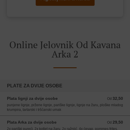
Online Jelovnik Od Kavana
Arka 2
PLATE ZA DVIJE OSOBE
Plata lignji za dvije osobe
32,50
Od 32,50 EUR
Od
punjene lignje, pržene lignje, pariške lignje, lignje na žaru, ploške mladog
krumpira, tartarski i tršćanski umak
Plata Arka za dvije osobe
29,50
Od 29,50 EUR
Od
2x pariški pureći, 2x kotlet na žaru, 2x ražnjić, 4x ćevap, pommes frites,