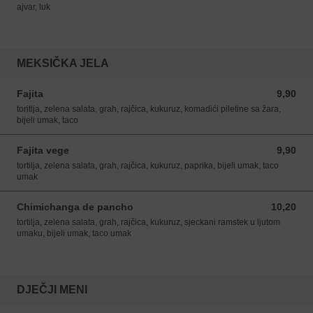
ajvar, luk
MEKSIČKA JELA
Fajita
9,90
9,90 EUR
toritlja, zelena salata, grah, rajčica, kukuruz, komadići piletine sa žara,
bijeli umak, taco
Fajita vege
9,90
9,90 EUR
tortilja, zelena salata, grah, rajčica, kukuruz, paprika, bijeli umak, taco
umak
Chimichanga de pancho
10,20
10,20 EUR
tortilja, zelena salata, grah, rajčica, kukuruz, sjeckani ramstek u ljutom
umaku, bijeli umak, taco umak
DJEČJI MENI