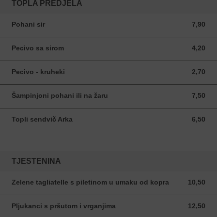
TOPLA PREDJELA
Pohani sir
7,90
7,90 EUR
Pecivo sa sirom
4,20
4,20 EUR
Pecivo - kruheki
2,70
2,70 EUR
Šampinjoni pohani ili na žaru
7,50
7,50 EUR
Topli sendvič Arka
6,50
6,50 EUR
TJESTENINA
Zelene tagliatelle s piletinom u umaku od kopra
10,50
10,50 EUR
Pljukanci s pršutom i vrganjima
12,50
12,50 EUR