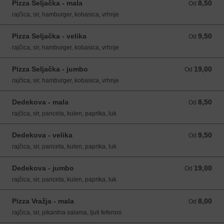
Pizza Seljačka - mala
8,50
Od 8,50 EUR
Od
rajčica, sir, hamburger, kobasica, vrhnje
Pizza Seljačka - velika
9,50
Od 9,50 EUR
Od
rajčica, sir, hamburger, kobasica, vrhnje
Pizza Seljačka - jumbo
19,00
Od 19,00 EUR
Od
rajčica, sir, hamburger, kobasica, vrhnje
Dedekova - mala
8,50
Od 8,50 EUR
Od
rajčica, sir, panceta, kulen, paprika, luk
Dedekova - velika
9,50
Od 9,50 EUR
Od
rajčica, sir, panceta, kulen, paprika, luk
Dedekova - jumbo
19,00
Od 19,00 EUR
Od
rajčica, sir, panceta, kulen, paprika, luk
Pizza Vražja - mala
8,00
Od 8,00 EUR
Od
rajčica, sir, pikantna salama, ljuti feferoni