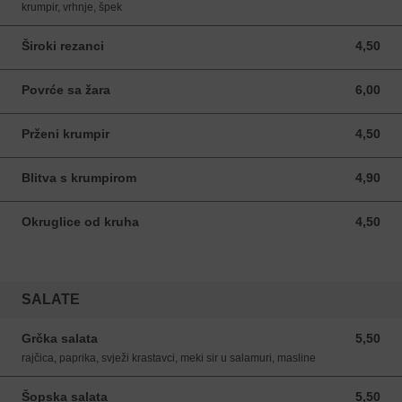
krumpir, vrhnje, špek
Široki rezanci
4,50
4,50 EUR
Povrće sa žara
6,00
6,00 EUR
Prženi krumpir
4,50
4,50 EUR
Blitva s krumpirom
4,90
4,90 EUR
Okruglice od kruha
4,50
4,50 EUR
SALATE
Grčka salata
5,50
5,50 EUR
rajčica, paprika, svježi krastavci, meki sir u salamuri, masline
Šopska salata
5,50
5,50 EUR