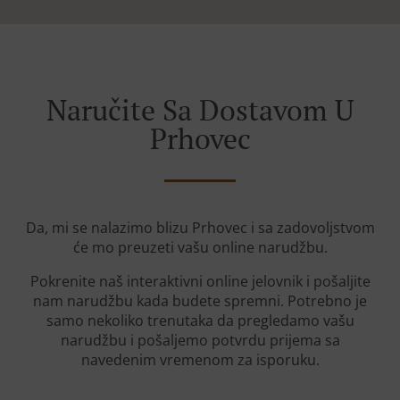
Naručite Sa Dostavom U
Prhovec
Da, mi se nalazimo blizu Prhovec i sa zadovoljstvom
će mo preuzeti vašu online narudžbu.
Pokrenite naš interaktivni online jelovnik i pošaljite
nam narudžbu kada budete spremni. Potrebno je
samo nekoliko trenutaka da pregledamo vašu
narudžbu i pošaljemo potvrdu prijema sa
navedenim vremenom za isporuku.