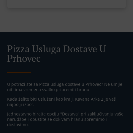
Pizza Usluga Dostave U
Prhovec
U potrazi ste za Pizza usluga dostave u Prhovec? Ne umije
niti ima vremena svatko pripremiti hranu.
Kada želite biti usluženi kao kralj, Kavana Arka 2 je vaš
najbolji izbor.
Jednostavno birajte opciju "Dostava" pri zaključivanju vaše
narudžbe i opustite se dok vam hranu spremimo i
dostavimo.